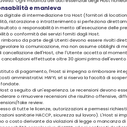
vviso. Ogni modifica dei dati essenziali degli Host richi
onsabilità e manleva
itale di intermediazione tra Host (fornitori di location e s
italità, ristorazione o intrattenimento si perfeziona diret
sultato o responsabilità in merito all'esecuzione delle pre
ilità o conformità dei servizi forniti dagli Host.
di rimborso da parte degli Utenti devono essere rivolti dir
gevolare la comunicazione, ma non assume obblighi di med
 di cancellazione dell'Host, che l'Utente accetta al momen
io: cancellazioni effettuate oltre 30 giorni prima dell'even
'istituto di pagamento, l'Host si impegna a rimborsare in
sti amministrativi. HWYL srl si riserva la facoltà di sospen
 fondate.
 Host a seguito di un'esperienza. Le recensioni devono esser
di moderare o rimuovere recensioni che risultino offensive, d
censioni/fake review.
esso di tutte le licenze, autorizzazioni e permessi richiest
zzazioni sanitarie HACCP, sicurezza sul lavoro). L'Host si
o o costo derivante da violazioni di legge o mancanza di tali