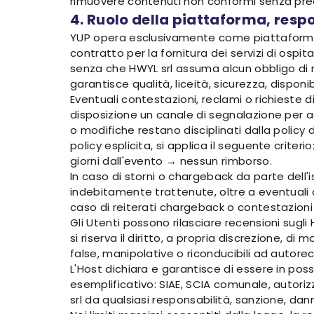
rimuovere contenuti non conformi senza prea
4. Ruolo della piattaforma, resp
YUP opera esclusivamente come piattaforma dig
contratto per la fornitura dei servizi di osp
senza che HWYL srl assuma alcun obbligo di ri
garantisce qualità, liceità, sicurezza, disponib
Eventuali contestazioni, reclami o richieste 
disposizione un canale di segnalazione per a
o modifiche restano disciplinati dalla policy
policy esplicita, si applica il seguente criter
giorni dall'evento → nessun rimborso.
In caso di storni o chargeback da parte dell
indebitamente trattenute, oltre a eventuali co
caso di reiterati chargeback o contestazioni
Gli Utenti possono rilasciare recensioni sugli
si riserva il diritto, a propria discrezione, 
false, manipolative o riconducibili ad autore
L'Host dichiara e garantisce di essere in poss
esemplificativo: SIAE, SCIA comunale, autori
srl da qualsiasi responsabilità, sanzione, dann