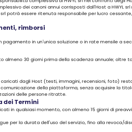
responsabilità complessiva di HWYL srl nei confronti degli H
plessivo dei canoni annui corrisposti dall'Host a HWYL srl
srl potrà essere ritenuta responsabile per lucro cessante, 
enti, rimborsi
n pagamento in un'unica soluzione o in rate mensile a s
almeno 30 giorni prima della scadenza annuale; oltre tale t
caricati dagli Host (testi, immagini, recensioni, foto) resta 
municazione della piattaforma, senza acquisire la titola
zzazioni delle persone ritratte.
a dei Termini
cati in qualsiasi momento, con almeno 15 giorni di preavvi
gue per la durata dell'uso del servizio, fino alla revoca/d