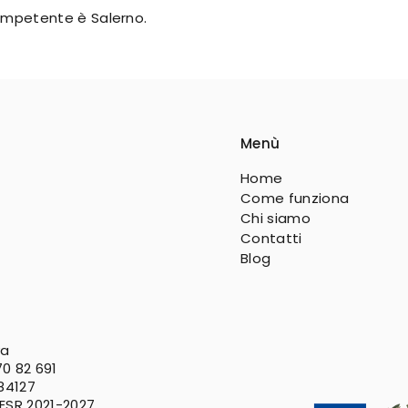
 competente è Salerno.
Menù
Home
Come funziona
Chi siamo
Contatti
Blog
va
0 82 691
 84127
FESR
2021-2027