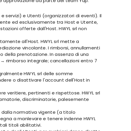
ede approvazione da parte del team Yup.
ervizi) e Utenti (organizzatori di eventi). Il
tamente ed esclusivamente tra Host e Utente,
stazioni offerte dall'Host. HWYL srl non
ettamente all'Host. HWYL srl mette a
iazione vincolante. I rimborsi, annullamenti
to della prenotazione. In assenza di una
to → rimborso integrale; cancellazioni entro 7
tegralmente HWYL srl delle somme
dere o disattivare l'account dell'Host in
e veritiere, pertinenti e rispettose. HWYL srl
iffamatorie, discriminatorie, palesemente
i dalla normativa vigente (a titolo
 impegna a manlevare e tenere indenne HWYL
 titoli abilitativi.