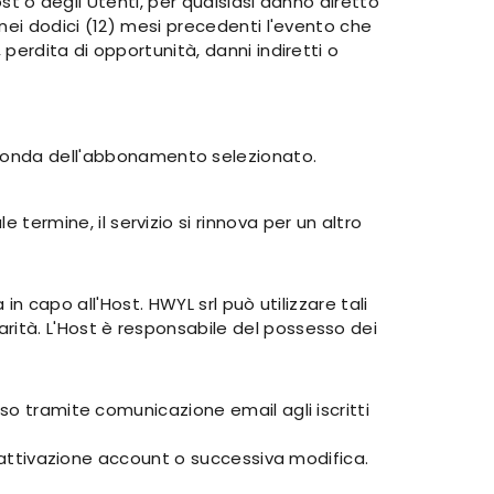
ost o degli Utenti, per qualsiasi danno diretto
 nei dodici (12) mesi precedenti l'evento che
perdita di opportunità, danni indiretti o
econda dell'abbonamento selezionato.
ermine, il servizio si rinnova per un altro
in capo all'Host. HWYL srl può utilizzare tali
rità. L'Host è responsabile del possesso dei
so tramite comunicazione email agli iscritti
isattivazione account o successiva modifica.