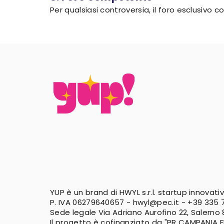
Per qualsiasi controversia, il foro esclusivo
YUP è un brand di HWYL s.r.l. startup innovati
P. IVA 06279640657 -
hwyl@pec.it
-
+39 335 7
Sede legale Via Adriano Aurofino 22, Salerno
Il progetto è cofinanziato da "PR CAMPANIA 