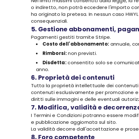
Nei limiti massimi consentiti dalla legge, la 
o indiretto, non potrà eccedere l'importo com
ha originato la pretesa. In nessun caso HWYL 
consequenziali.
5. Gestione abbonamenti, pagam
Pagamenti gestiti tramite Stripe.
Costo dell'abbonamento:
annuale, co
Rimborsi:
non previsti.
Disdetta:
consentito solo se comunicato 
anno.
6. Proprietà dei contenuti
Tutta la proprietà intellettuale dei contenuti 
contenuti esclusivamente per promozione e co
diritti sulle immagini e delle eventuali autori
7. Modifica, validità e decorrenz
I Termini e Condizioni potranno essere modifi
e pubblicazione aggiornata sul sito.
La validità decorre dall'accettazione e prose
8. Foro competente