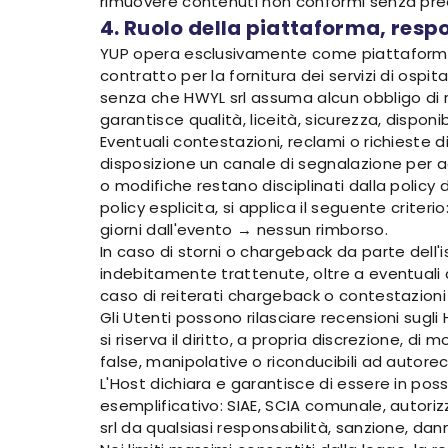
rimuovere contenuti non conformi senza prea
4. Ruolo della piattaforma, resp
YUP opera esclusivamente come piattaforma dig
contratto per la fornitura dei servizi di osp
senza che HWYL srl assuma alcun obbligo di ri
garantisce qualità, liceità, sicurezza, disponib
Eventuali contestazioni, reclami o richieste 
disposizione un canale di segnalazione per a
o modifiche restano disciplinati dalla policy
policy esplicita, si applica il seguente criter
giorni dall'evento → nessun rimborso.
In caso di storni o chargeback da parte dell
indebitamente trattenute, oltre a eventuali co
caso di reiterati chargeback o contestazioni
Gli Utenti possono rilasciare recensioni sugli
si riserva il diritto, a propria discrezione, 
false, manipolative o riconducibili ad autore
L'Host dichiara e garantisce di essere in poss
esemplificativo: SIAE, SCIA comunale, autori
srl da qualsiasi responsabilità, sanzione, dann