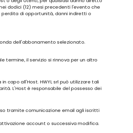
ost o degli Utenti, per qualsiasi danno diretto
 nei dodici (12) mesi precedenti l'evento che
perdita di opportunità, danni indiretti o
econda dell'abbonamento selezionato.
ermine, il servizio si rinnova per un altro
in capo all'Host. HWYL srl può utilizzare tali
rità. L'Host è responsabile del possesso dei
so tramite comunicazione email agli iscritti
isattivazione account o successiva modifica.