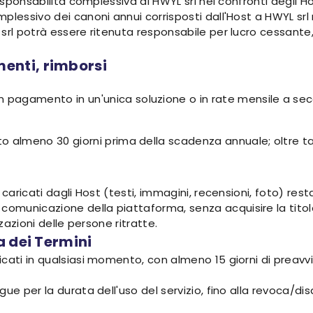
responsabilità complessiva di HWYL srl nei confronti degli H
plessivo dei canoni annui corrisposti dall'Host a HWYL srl
srl potrà essere ritenuta responsabile per lucro cessante, 
enti, rimborsi
n pagamento in un'unica soluzione o in rate mensile a s
almeno 30 giorni prima della scadenza annuale; oltre tale t
caricati dagli Host (testi, immagini, recensioni, foto) resta 
municazione della piattaforma, senza acquisire la titola
zzazioni delle persone ritratte.
a dei Termini
cati in qualsiasi momento, con almeno 15 giorni di preavvi
gue per la durata dell'uso del servizio, fino alla revoca/d