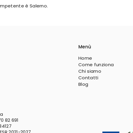
 competente è Salerno.
Menù
Home
Come funziona
Chi siamo
Contatti
Blog
va
0 82 691
 84127
FESR
2021-2027