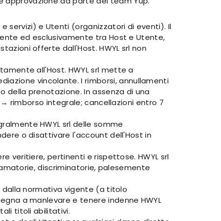
ede approvazione da parte del team Yup.
ervizi) e Utenti (organizzatori di eventi). Il
tamente ed esclusivamente tra Host e Utente,
stazioni offerte dall'Host. HWYL srl non
ettamente all'Host. HWYL srl mette a
iazione vincolante. I rimborsi, annullamenti
to della prenotazione. In assenza di una
to → rimborso integrale; cancellazioni entro 7
tegralmente HWYL srl delle somme
dere o disattivare l'account dell'Host in
e veritiere, pertinenti e rispettose. HWYL srl
iffamatorie, discriminatorie, palesemente
i dalla normativa vigente (a titolo
 impegna a manlevare e tenere indenne HWYL
 titoli abilitativi.