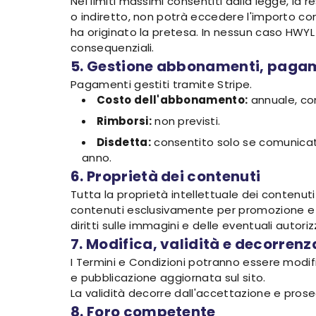
Nei limiti massimi consentiti dalla legge, la 
o indiretto, non potrà eccedere l'importo com
ha originato la pretesa. In nessun caso HWYL 
consequenziali.
5. Gestione abbonamenti, pagam
Pagamenti gestiti tramite Stripe.
Costo dell'abbonamento:
annuale, co
Rimborsi:
non previsti.
Disdetta:
consentito solo se comunicato 
anno.
6. Proprietà dei contenuti
Tutta la proprietà intellettuale dei contenuti 
contenuti esclusivamente per promozione e co
diritti sulle immagini e delle eventuali autori
7. Modifica, validità e decorrenz
I Termini e Condizioni potranno essere modifi
e pubblicazione aggiornata sul sito.
La validità decorre dall'accettazione e prose
8. Foro competente