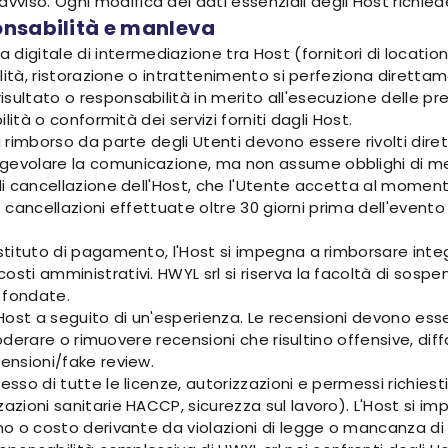
vviso. Ogni modifica dei dati essenziali degli Host richi
onsabilità e manleva
itale di intermediazione tra Host (fornitori di location e s
italità, ristorazione o intrattenimento si perfeziona diret
sultato o responsabilità in merito all'esecuzione delle pre
ilità o conformità dei servizi forniti dagli Host.
di rimborso da parte degli Utenti devono essere rivolti dir
gevolare la comunicazione, ma non assume obblighi di med
 di cancellazione dell'Host, che l'Utente accetta al momen
io: cancellazioni effettuate oltre 30 giorni prima dell'even
'istituto di pagamento, l'Host si impegna a rimborsare in
sti amministrativi. HWYL srl si riserva la facoltà di sospen
 fondate.
 Host a seguito di un'esperienza. Le recensioni devono esser
di moderare o rimuovere recensioni che risultino offensive, d
censioni/fake review.
esso di tutte le licenze, autorizzazioni e permessi richiest
zzazioni sanitarie HACCP, sicurezza sul lavoro). L'Host si
o o costo derivante da violazioni di legge o mancanza di tali