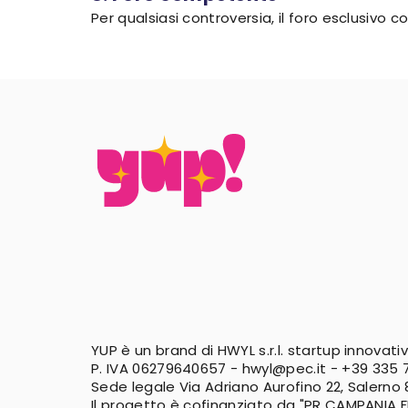
Per qualsiasi controversia, il foro esclusivo
YUP è un brand di HWYL s.r.l. startup innovati
P. IVA 06279640657 -
hwyl@pec.it
-
+39 335 7
Sede legale Via Adriano Aurofino 22, Salerno
Il progetto è cofinanziato da "PR CAMPANIA 