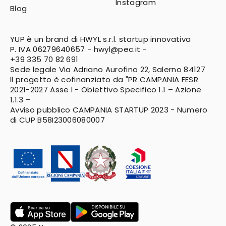
Instagram
Blog
YUP è un brand di HWYL s.r.l. startup innovativa
P. IVA 06279640657 -
hwyl@pec.it
-
+39 335 70 82 691
Sede legale Via Adriano Aurofino 22, Salerno 84127
Il progetto è cofinanziato da "PR CAMPANIA FESR
2021-2027
Asse I - Obiettivo Specifico 1.1 – Azione
1.1.3 –
Avviso pubblico CAMPANIA STARTUP 2023 - Numero
di CUP B58I23006080007