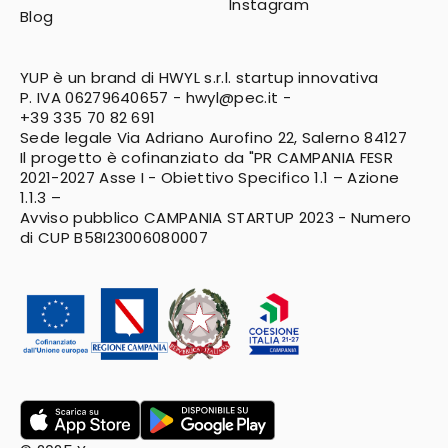
Instagram
Blog
YUP è un brand di HWYL s.r.l. startup innovativa
P. IVA 06279640657 -
hwyl@pec.it
-
+39 335 70 82 691
Sede legale Via Adriano Aurofino 22, Salerno 84127
Il progetto è cofinanziato da "PR CAMPANIA FESR
2021-2027
Asse I - Obiettivo Specifico 1.1 – Azione
1.1.3 –
Avviso pubblico CAMPANIA STARTUP 2023 - Numero
di CUP B58I23006080007