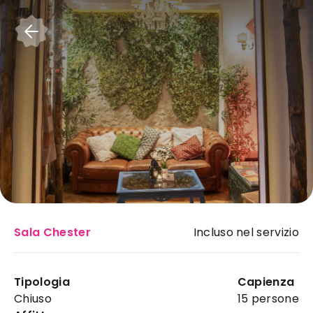
Accedi
Sala Chester
Incluso nel servizio
Barabocchio
:
Tipologia
Capienza
bar ideale a Cava de' Tirreni
Chiuso
15 persone
per il tuo evento