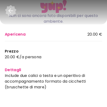
Accedi
Non ci sono ancora foto disponibili per questo
ambiente.
Apericena
20.00 €
Prezzo
20.00 €/a persona
Dettagli
Include due calici a testa e un aperitivo di
accompagnamento formato da cicchetti
(bruschette di mare)
Enoteca Prosit
:
enoteca ideale a Salerno
per il tuo evento