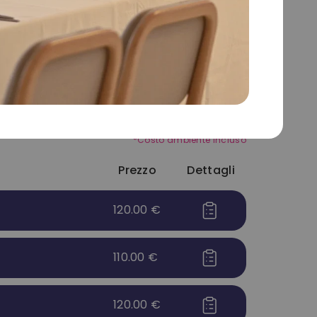
Chiama
WhatsApp
eveal e Baby shower
Festività
*Costo ambiente incluso
Prezzo
Dettagli
120.00
€
110.00
€
120.00
€