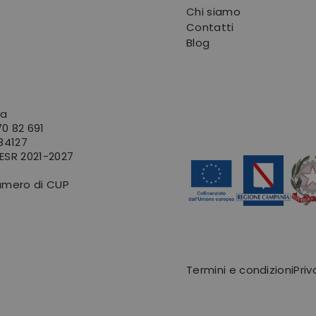
Chi siamo
Contatti
Blog
va
0 82 691
 84127
FESR
2021-2027
umero di CUP
Termini e condizioni
Priv