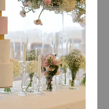
+
26
a quiete di un paesaggio naturale e i
quello vero che ci consente di offrirvi
enti, lounge per concktails e appetizers, uno