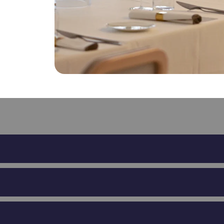
pleanno bambini
Festa aziendale
Laurea
Matrimonio
Gender r