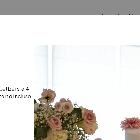
Home
About Us
 a
Capaccio Paestum
per il tuo ev
ppetizers e 4
torta incluso.