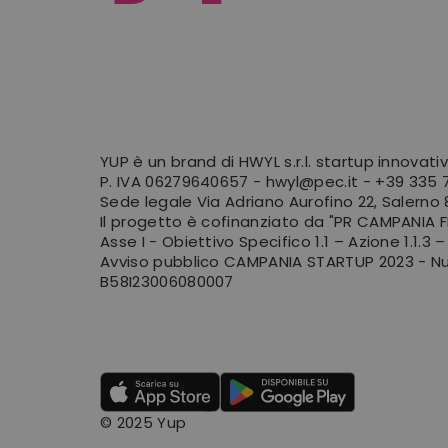
YUP è un brand di HWYL s.r.l. startup innovati
P. IVA 06279640657 -
hwyl@pec.it
-
+39 335 7
Sede legale Via Adriano Aurofino 22, Salerno
Il progetto è cofinanziato da "PR CAMPANIA 
Asse I - Obiettivo Specifico 1.1 – Azione 1.1.3 –
Avviso pubblico CAMPANIA STARTUP 2023 - N
B58I23006080007
© 2025 Yup