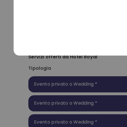
Orario
Giorni apertura
24 ore
Tutti i giorni
Tipologia di attività
Hotel
Sala Feste
Piscina
Per quali eventi è ideale
Battesimo
Comunione
Compleanno adulti
Com
Servizi offerti da
Hotel Royal
Tipologia
Evento privato o Wedding
*
Evento privato o Wedding
*
Evento privato o Wedding
*