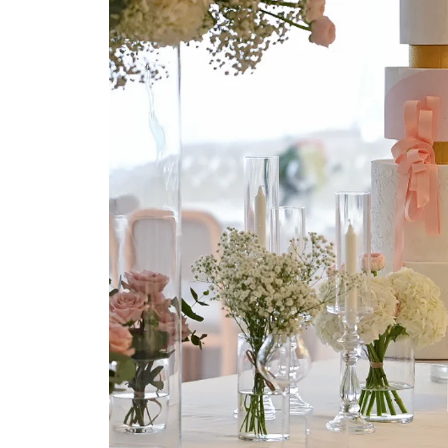
paccio Paestum
 Paestum
el, che ospita opere d'arte contemporanee, la romantic
 turista. - L'Osteria Arbustico, un'esperienza a km zero, 
produzione rintracciabile. - Lido Rosmarino, con tre ambi
gia attrezzata.
stum
Vedi mappa