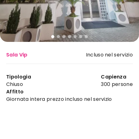
Sala Vip
Incluso nel servizio
Hotel Sica
:
Tipologia
Capienza
ristorante ideale a
Chiuso
300 persone
Montecorvino Rovella per il
Affitto
tuo evento
Giornata intera prezzo incluso nel servizio
Via Romualdo Trifone 8
Montecorvino Rovella
Horeca
Perché scegliere
Hotel Sica
a
Montecorvino
Rovella
L'Hotel Sica è uno storico Albergo a quattro stelle