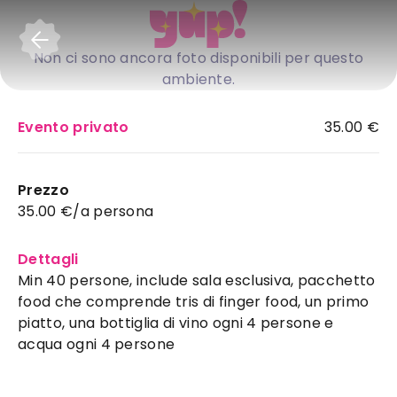
Accedi
Non ci sono ancora foto disponibili per questo
ambiente.
Evento privato
35.00 €
Prezzo
35.00 €/a persona
Dettagli
Min 40 persone, include sala esclusiva, pacchetto
food che comprende tris di finger food, un primo
piatto, una bottiglia di vino ogni 4 persone e
acqua ogni 4 persone
Kong Experience
:
ristorante ideale a Salerno
per il tuo evento