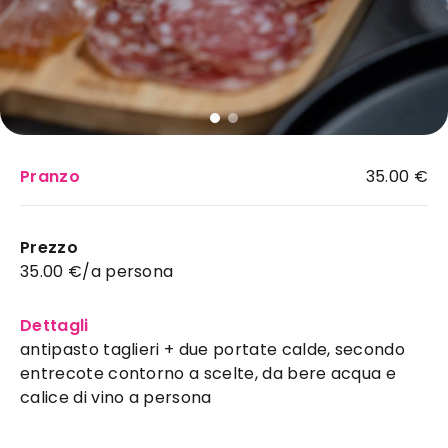
Pranzo
35.00 €
Radoppio
:
Prezzo
braceria ideale a Salerno
35.00 €/a persona
per il tuo evento
Via Matteo Galliano SNC
Salerno
Dettagli
Horeca
antipasto taglieri + due portate calde, secondo
Perché scegliere
Radoppio
a
Salerno
entrecote contorno a scelte, da bere acqua e
RaDoppio Salumi e Braci è la Braceria di qualità,
calice di vino a persona
che offre un ambiente accogliente e moderno,
con un'atmosfera rilassante e musica di