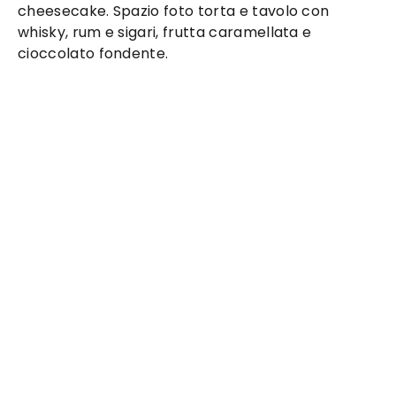
cheesecake. Spazio foto torta e tavolo con
whisky, rum e sigari, frutta caramellata e
cioccolato fondente.
The Times
:
ristorante ideale a Giffoni
Sei Casali per il tuo evento
Via Toppola 21 B
Giffoni Sei Casali
Horeca
Perché scegliere
The Times
a
Giffoni Sei Casali
Pub a tema anni 20. Hamburgeria e Birreria ma
non solo! E' possibile organizzare un'intera festa a
tema Peaky Blinder's. Diverse sale tra cui la