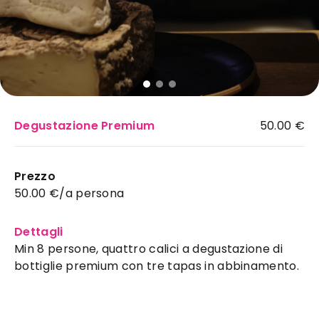
Degustazione Premium
50.00 €
Uve Nude
:
Prezzo
enoteca ideale a Salerno
50.00 €/a persona
per il tuo evento
Via Masuccio Salernitano n 21
Dettagli
Salerno
Min 8 persone, quattro calici a degustazione di
Horeca
bottiglie premium con tre tapas in abbinamento.
Perché scegliere
Uve Nude
a
Salerno
Uvenude a Salerno è enoteca con 3.000 bottiglie
che di sera si trasforma in vineria per assaggi e
degustazioni di piatti. Massima flessibilità nei