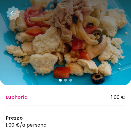
Accedi
Euphoria
1.00 €
Euphoria
:
Prezzo
imbarcazioni ideale a
1.00 €/a persona
Salerno per il tuo evento