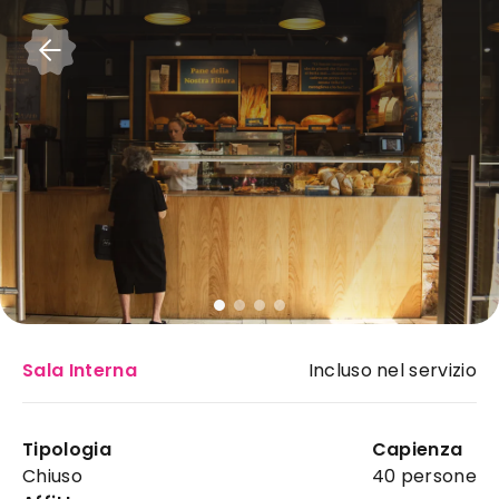
Accedi
Sala Interna
Incluso nel servizio
Mulino Urbano
:
Tipologia
Capienza
rosticceria ideale a Salerno
Chiuso
40 persone
per il tuo evento