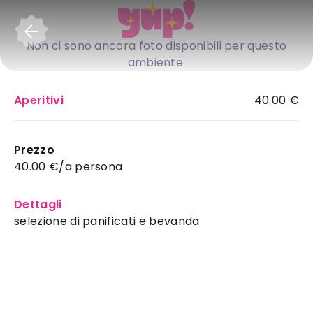
Accedi
Non ci sono ancora foto disponibili per questo
ambiente.
Aperitivi
40.00 €
Prezzo
40.00 €/a persona
Dettagli
selezione di panificati e bevanda
Mulino Urbano
:
rosticceria ideale a Salerno
per il tuo evento