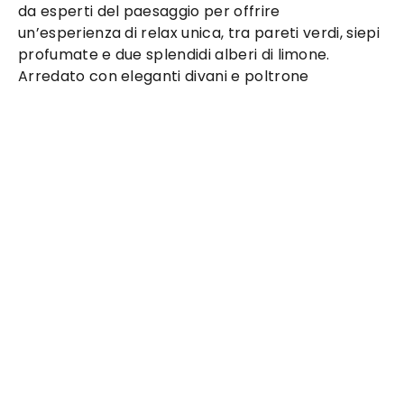
da esperti del paesaggio per offrire
Chiama
un’esperienza di relax unica, tra pareti verdi, siepi
Tipologia di attività
profumate e due splendidi alberi di limone.
Terrazza
Piscina
Giardino
Appartamento
Arredato con eleganti divani e poltrone
Per quali eventi è ideale
Festività
Gender reveal e Baby shower
Battesimo
Comunione
Laurea
Compleanno adulti
Addio al nubilato o celibato
Festa aziendale
Promesse e Anniversari
Festa di 18 anni
Ambienti offerti da
Dimora
*Affitto metà
giornata
botanica
Spazio
Ospiti
Affitto
Giardino
*
30
500.00 €