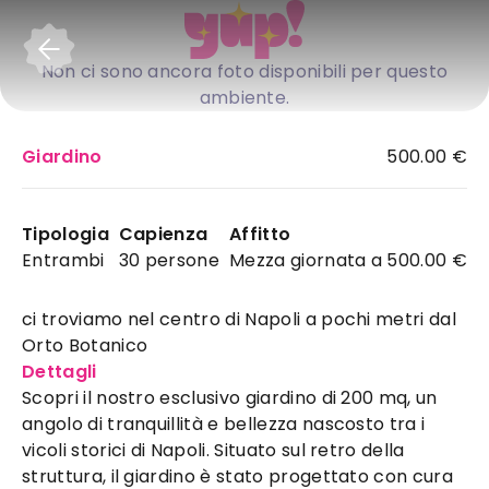
Accedi
Non ci sono ancora foto disponibili per questo
ambiente.
Questa location non ha ancora caricato foto. Nel
Giardino
500.00 €
frattempo, scopri i servizi disponibili!
Dimora botanica
:
Tipologia
Capienza
Affitto
terrazza ideale a Napoli per
Entrambi
30 persone
Mezza giornata a 500.00 €
il tuo evento
Vico Santa Maria degli Angeli alle
ci troviamo nel centro di Napoli a pochi metri dal
Croci 26
Napoli
Orto Botanico
Privata
Dettagli
Dove si trova
Dimora botanica
Scopri il nostro esclusivo giardino di 200 mq, un
Vico Santa Maria degli Angeli alle Croci 26
Napoli
angolo di tranquillità e bellezza nascosto tra i
Vedi mappa
vicoli storici di Napoli. Situato sul retro della
Orario
Giorni apertura
24 ore
struttura, il giardino è stato progettato con cura
Tutti i giorni